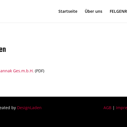
Startseite
Über uns
FELGEN
en
Hannak Ges.m.b.H.
(PDF)
eated by
DesignLaden
AGB
|
Impr